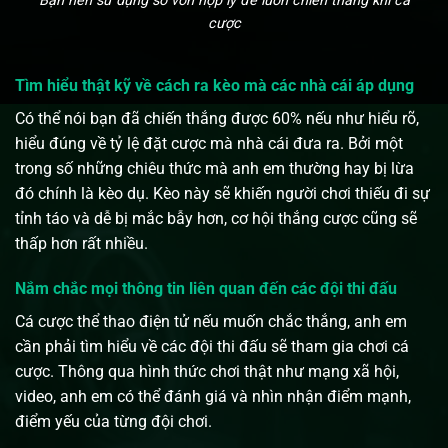
Bạn nên sử dụng số vốn hợp lý để luôn chiến thắng khi cá
cược
Tìm hiểu thật kỹ về cách ra kèo mà các nhà cái áp dụng
Có thể nói bạn đã chiến thắng được 60% nếu như hiểu rõ,
hiểu đúng về tỷ lệ đặt cược mà nhà cái đưa ra. Bởi một
trong số những chiêu thức mà anh em thường hay bị lừa
đó chính là kèo dụ. Kèo này sẽ khiến người chơi thiếu đi sự
tỉnh táo và dễ bị mắc bẫy hơn, cơ hội thắng cược cũng sẽ
thấp hơn rất nhiều.
Nắm chắc mọi thông tin liên quan đến các đội thi đấu
Cá cược thể thao điện tử nếu muốn chắc thắng, anh em
cần phải tìm hiểu về các đội thi đấu sẽ tham gia chơi cá
cược. Thông qua hình thức chơi thật như mạng xã hội,
video, anh em có thể đánh giá và nhìn nhận điểm mạnh,
điểm yếu của từng đội chơi.