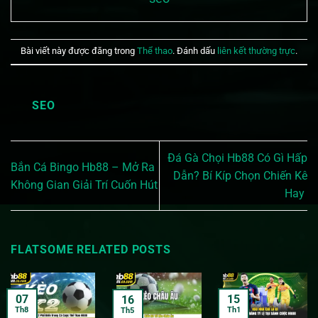
Bài viết này được đăng trong
Thể thao
. Đánh dấu
liên kết thường trực
.
SEO
Đá Gà Chọi Hb88 Có Gì Hấp
Bắn Cá Bingo Hb88 – Mở Ra
Dẫn? Bí Kíp Chọn Chiến Kê
Không Gian Giải Trí Cuốn Hút
Hay
FLATSOME RELATED POSTS
07
15
16
Th8
Th1
Th5