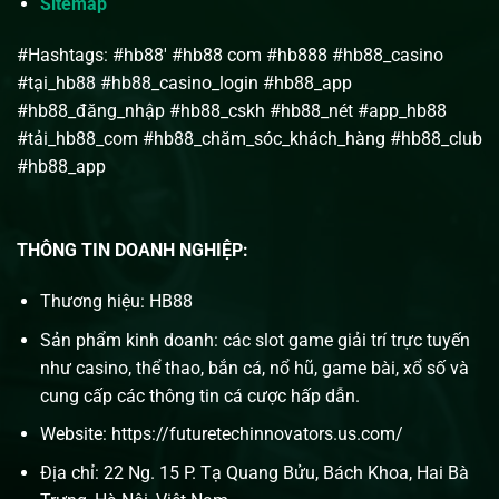
Sitemap
#Hashtags: #
hb88' #hb88 com #hb888 #hb88_casino
#tại_hb88 #hb88_casino_login #hb88_app
#hb88_đăng_nhập #hb88_cskh #hb88_nét #app_hb88
#tải_hb88_com #hb88_chăm_sóc_khách_hàng #hb88_club
#hb88_app
THÔNG TIN DOANH NGHIỆP:
Thương hiệu: HB88
Sản phẩm kinh doanh: các slot game giải trí trực tuyến
như casino, thể thao, bắn cá, nổ hũ, game bài, xổ số và
cung cấp các thông tin cá cược hấp dẫn.
Website: https://futuretechinnovators.us.com/
Địa chỉ:
22 Ng. 15 P. Tạ Quang Bửu, Bách Khoa, Hai Bà