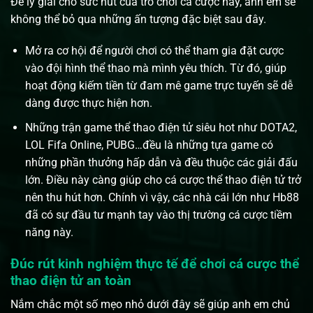
Để lý giải cho sức hút của trò chơi cá cược này, anh em sẽ
không thể bỏ qua những ấn tượng đặc biệt sau đây.
Mở ra cơ hội để người chơi có thể tham gia đặt cược
vào đội hình thể thao mà mình yêu thích. Từ đó, giúp
hoạt động kiếm tiền từ đam mê game trực tuyến sẽ dễ
dàng được thực hiện hơn.
Những trận game thể thao điện tử siêu hot như DOTA2,
LOL Fifa Online, PUBG…đều là những tựa game có
những phần thưởng hấp dẫn và đều thuộc các giải đấu
lớn. Điều này càng giúp cho cá cược thể thao điện tử trở
nên thu hút hơn. Chính vì vậy, các nhà cái lớn như Hb88
đã có sự đầu tư mạnh tay vào thị trường cá cược tiềm
năng này.
Đúc rút kinh nghiệm thực tế để chơi cá cược thể
thao điện tử an toàn
Nắm chắc một số mẹo nhỏ dưới đây sẽ giúp anh em chủ