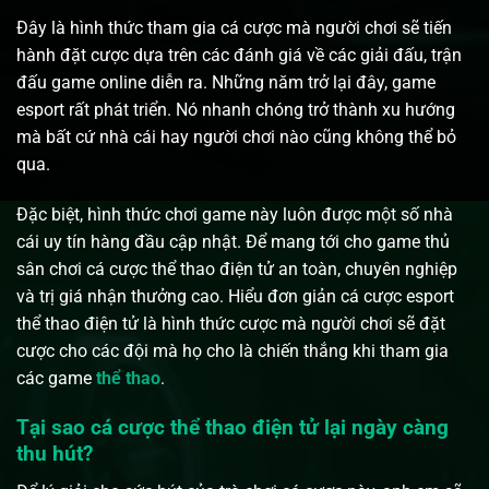
Đây là hình thức tham gia cá cược mà người chơi sẽ tiến
hành đặt cược dựa trên các đánh giá về các giải đấu, trận
đấu game online diễn ra. Những năm trở lại đây, game
esport rất phát triển. Nó nhanh chóng trở thành xu hướng
mà bất cứ nhà cái hay người chơi nào cũng không thể bỏ
qua.
Đặc biệt, hình thức chơi game này luôn được một số nhà
cái uy tín hàng đầu cập nhật. Để mang tới cho game thủ
sân chơi cá cược thể thao điện tử an toàn, chuyên nghiệp
và trị giá nhận thưởng cao. Hiểu đơn giản cá cược esport
thể thao điện tử là hình thức cược mà người chơi sẽ đặt
cược cho các đội mà họ cho là chiến thắng khi tham gia
các game
thể thao
.
Tại sao cá cược thể thao điện tử lại ngày càng
thu hút?