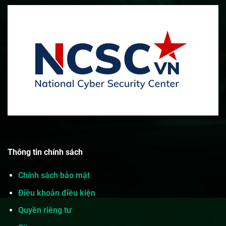
Thông tin chính sách
Chính sách bảo mật
Điều khoản điều kiện
Quyền riêng tư