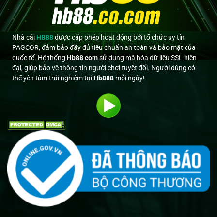
Nhà cái
HB88
được cấp phép hoạt động bởi tổ chức uy tín
PAGCOR, đảm bảo đầy đủ tiêu chuẩn an toàn và bảo mật của
quốc tế. Hệ thống
Hb88 com
sử dụng mã hóa dữ liệu SSL hiện
đại, giúp bảo vệ thông tin người chơi tuyệt đối. Người dùng có
thể yên tâm trải nghiệm tại
Hb888
mỗi ngày!