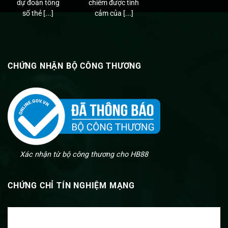
dự đoán tổng
chiếm được tình
số thẻ [...]
cảm của [...]
CHỨNG NHẬN BỘ CÔNG THƯƠNG
Xác nhận từ bộ công thương cho HB88
CHỨNG CHỈ TÍN NGHIỆM MẠNG