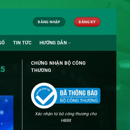
ĐĂNG NHẬP
ĐĂNG KÝ
SỐ
TIN TỨC
HƯỚNG DẪN
CHỨNG NHẬN BỘ CÔNG
25
THƯƠNG
Xác nhận từ bộ công thương cho
HB88