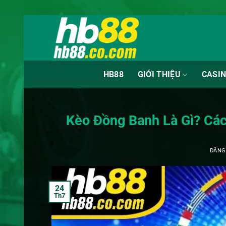
Bỏ
qua
nội
dung
HB88
GIỚI THIỆU
CASI
Kèo Đồng Banh Là Gì? Cá
ĐĂNG
24
Th7