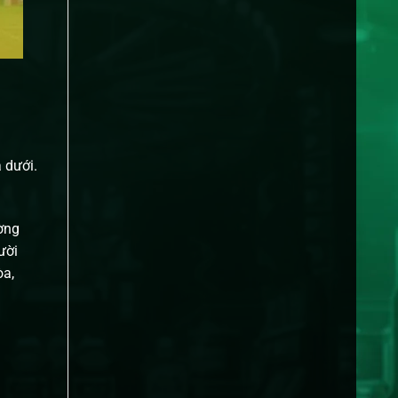
 dưới.
ường
ười
òa,