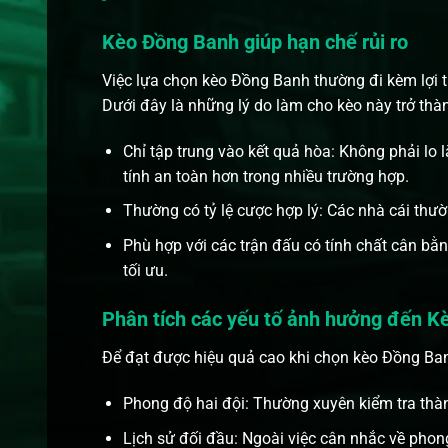
Kèo Đồng Banh giúp hạn chế rủi ro
Việc lựa chọn kèo Đồng Banh thường đi kèm lợi t
Dưới đây là những lý do làm cho kèo này trở thà
Chỉ tập trung vào kết quả hòa:
Không phải lo l
tính an toàn hơn trong nhiều trường hợp.
Thường có tỷ lệ cược hợp lý:
Các nhà cái thườn
Phù hợp với các trận đấu có tính chất cân bằn
tối ưu.
Phân tích các yếu tố ảnh hưởng đến Kè
Để đạt được hiệu quả cao khi chọn kèo Đồng Banh
Phong độ hai đội:
Thường xuyên kiểm tra thàn
Lịch sử đối đầu:
Ngoài việc cân nhắc về phong 