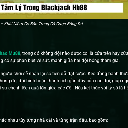
 – Khái Niệm Cơ Bản Trong Cá Cược Bóng Đá
thao Mu88
, trong đó không đội nào được coi là cửa trên hay cửa
ng có sự phân biệt về sức mạnh giữa hai đội bóng tham gia.
, người chơi sẽ nhận lại số tiền đã đặt cược. Kèo đồng banh th
hong độ, đội hình hoặc thành tích gần đây của các đội, giúp ng
ự chênh lệch quá lớn giữa các đội. Nếu kết thúc với tỷ số là h
hác nhau tùy từng nhà cái và từng trận đấu, bao gồm: