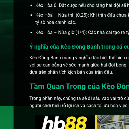
Kèo Hòa 0:
Đặt cược nếu cho rằng hai đội sẽ h
Kèo Hòa – Nửa trái (0.25):
Khi trận đấu chưa k
tỷ số hòa chính xác.
Kèo Hòa – Nửa giờ (1/4):
Các nhà cái tạo ra t
Ý nghĩa của Kèo Đồng Banh trong cá c
Kèo Đồng Banh mang ý nghĩa đặc biệt thể hiện nh
với sự cân bằng về sức mạnh giữa hai đội bóng. 
dựa trên phân tích kịch bản của trận đấu.
Tầm Quan Trọng của Kèo Đồn
Trong phần này, chúng ta sẽ đi sâu vào vai trò c
người chơi hiểu rõ lợi ích và cách tối ưu hóa việ