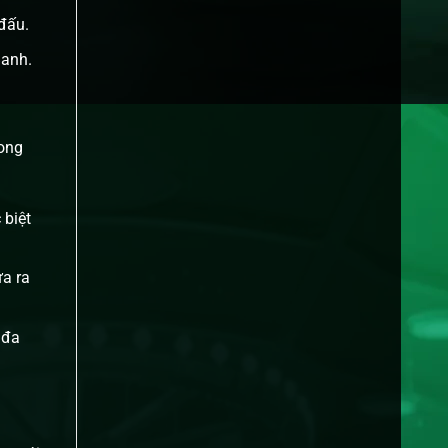
đấu.
Banh.
mong
 biệt
ưa ra
 đa