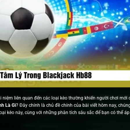
ái niệm liên quan đến các loại kèo thường khiến người chơi mới
h Là Gì
? Đây chính là chủ đề chính của bài viết hôm nay, chúng
loại kèo này, cùng với những phân tích sâu sắc để bạn có thể á