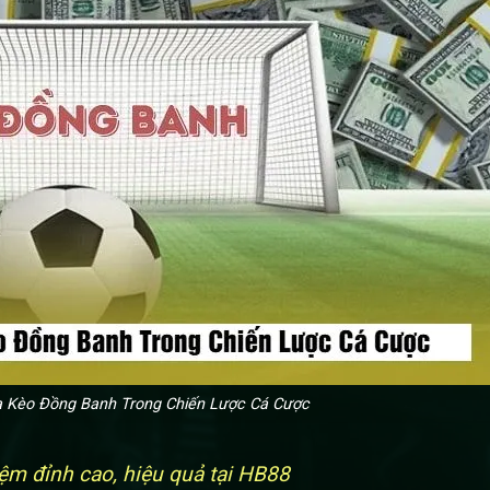
 Kèo Đồng Banh Trong Chiến Lược Cá Cược
ệm đỉnh cao, hiệu quả tại HB88