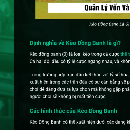
Kèo Đồng Banh Là Gì
Định nghĩa về Kèo Đồng Banh là gì?
Kèo đồng banh (0) là loại kèo trong cá cược
thể 
Cả hai đội đều có tỷ lệ cược ngang nhau, và khô
Trong trường hợp trận đấu kết thúc với tỷ số hòa
xuất hiện trong các trận đấu có sự cân bằng về p
chơi dễ dàng đưa ra lựa chọn mà không gặp phải s
người chơi sẽ không bị mất tiền cược.
Các hình thức của Kèo Đồng Banh
Kèo Đồng Banh có thể xuất hiện dưới các dạng k