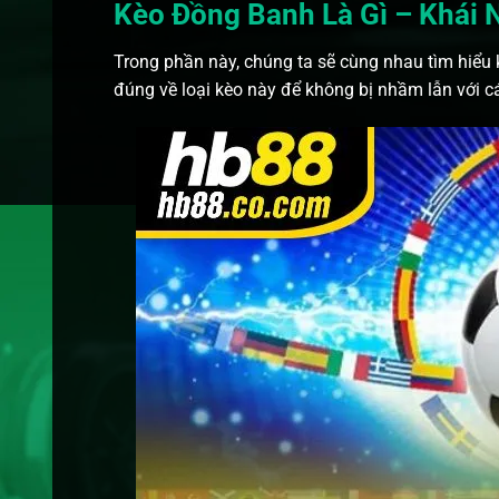
Kèo Đồng Banh Là Gì – Khái
Trong phần này, chúng ta sẽ cùng nhau tìm hiểu
đúng về loại kèo này để không bị nhầm lẫn với c