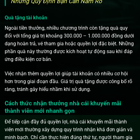
Những Quy Định Bạn Cần Nắm Rõ
Quà tặng tài khoản
Ngoài tiền thưởng, nhiều chương trình còn tặng quà quy
đổi với tổng giá trị khoảng 300.000 – 1.000.000 đồng dưới
dạng hoàn trả, vé tham gia hoặc quyền lợi đặc biệt. Những
phần quà này thường được kích hoạt tự động sau khi đáp
ứng điều kiện cơ bản.
Việc nhận thêm quyền lợi giúp tài khoản có nhiều cơ hội
hơn trong giai đoạn đầu. Giá trị quà tặng được công bố rõ
ràng, tránh gây hiểu nhầm khi sử dụng.
Cách thức nhận thưởng nhà cái khuyến mãi
thành viên mới nhanh gọn
Để tiếp cận đầy đủ quyền lợi, nhà cái khuyến mãi thành
viên mới thường xây dựng quy trình nhận khá đơn giản và
minh bạch. Chỉ cần thực hiện đúng thứ tự, người tham gia