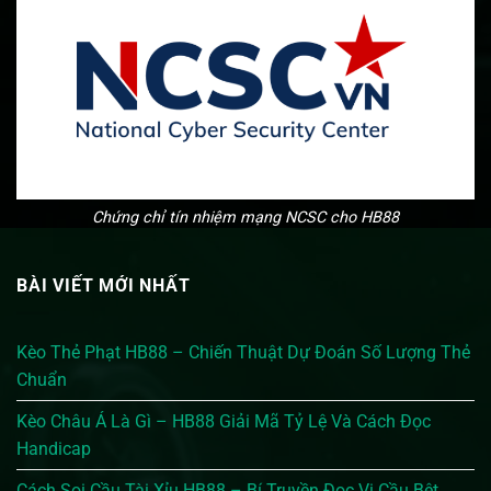
Chứng chỉ tín nhiệm mạng NCSC cho HB88
BÀI VIẾT MỚI NHẤT
Kèo Thẻ Phạt HB88 – Chiến Thuật Dự Đoán Số Lượng Thẻ
Chuẩn
Kèo Châu Á Là Gì – HB88 Giải Mã Tỷ Lệ Và Cách Đọc
Handicap
Cách Soi Cầu Tài Xỉu HB88 – Bí Truyền Đọc Vị Cầu Bệt