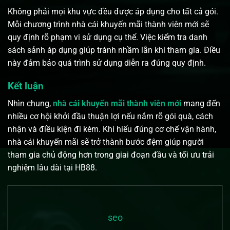
Không phải mọi khu vực đều được áp dụng cho tất cả gói.
Mỗi chương trình nhà cái khuyến mãi thành viên mới sẽ
quy định rõ phạm vi sử dụng cụ thể. Việc kiểm tra danh
sách sảnh áp dụng giúp tránh nhầm lẫn khi tham gia. Điều
này đảm bảo quá trình sử dụng diễn ra đúng quy định.
Kết luận
Nhìn chung,
nhà cái khuyến mãi thành viên mới
mang đến
nhiều cơ hội khởi đầu thuận lợi nếu nắm rõ gói quà, cách
nhận và điều kiện đi kèm. Khi hiểu đúng cơ chế vận hành,
nhà cái khuyến mãi sẽ trở thành bước đệm giúp người
tham gia chủ động hơn trong giai đoạn đầu và tối ưu trải
nghiệm lâu dài tại HB88.
seo