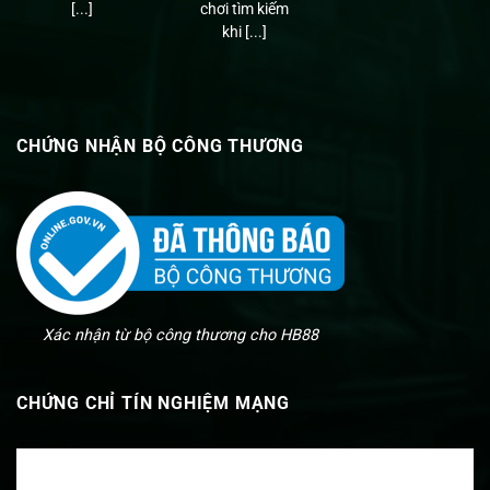
[...]
chơi tìm kiếm
khi [...]
CHỨNG NHẬN BỘ CÔNG THƯƠNG
Xác nhận từ bộ công thương cho HB88
CHỨNG CHỈ TÍN NGHIỆM MẠNG