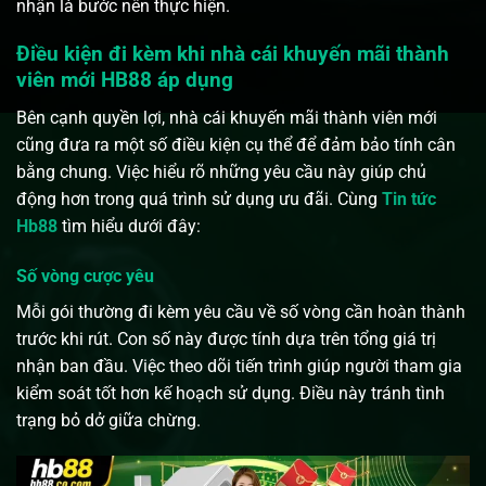
nhận là bước nên thực hiện.
Điều kiện đi kèm khi nhà cái khuyến mãi thành
viên mới HB88 áp dụng
Bên cạnh quyền lợi, nhà cái khuyến mãi thành viên mới
cũng đưa ra một số điều kiện cụ thể để đảm bảo tính cân
bằng chung. Việc hiểu rõ những yêu cầu này giúp chủ
động hơn trong quá trình sử dụng ưu đãi. Cùng
Tin tức
Hb88
tìm hiểu dưới đây:
Số vòng cược yêu
Mỗi gói thường đi kèm yêu cầu về số vòng cần hoàn thành
trước khi rút. Con số này được tính dựa trên tổng giá trị
nhận ban đầu. Việc theo dõi tiến trình giúp người tham gia
kiểm soát tốt hơn kế hoạch sử dụng. Điều này tránh tình
trạng bỏ dở giữa chừng.