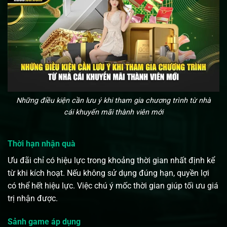
Những điều kiện cần lưu ý khi tham gia chương trình từ nhà
cái khuyến mãi thành viên mới
Thời hạn nhận quà
Ưu đãi chỉ có hiệu lực trong khoảng thời gian nhất định kể
từ khi kích hoạt. Nếu không sử dụng đúng hạn, quyền lợi
có thể hết hiệu lực. Việc chú ý mốc thời gian giúp tối ưu giá
trị nhận được.
Sảnh game áp dụng