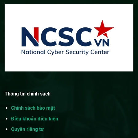
Thông tin chính sách
Chính sách bảo mật
Điều khoản điều kiện
Quyền riêng tư