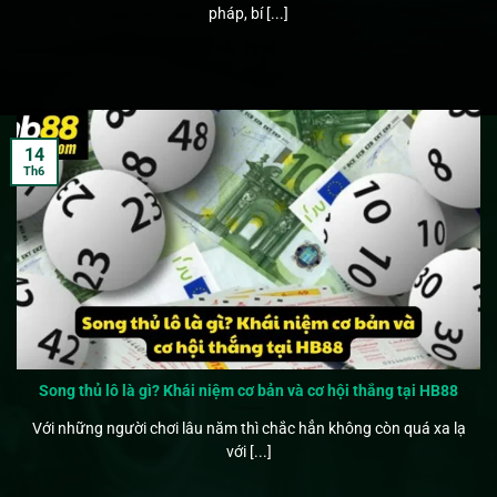
pháp, bí [...]
14
Th6
Song thủ lô là gì? Khái niệm cơ bản và cơ hội thắng tại HB88
Với những người chơi lâu năm thì chắc hẳn không còn quá xa lạ
với [...]