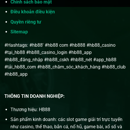
Chính sách bảo mật
Điều khoản điều kiện
Quyền riêng tư
Sitemap
#Hashtags: #
hb88' #hb88 com #hb888 #hb88_casino
#tại_hb88 #hb88_casino_login #hb88_app
#hb88_đăng_nhập #hb88_cskh #hb88_nét #app_hb88
#tải_hb88_com #hb88_chăm_sóc_khách_hàng #hb88_club
#hb88_app
THÔNG TIN DOANH NGHIỆP:
Thương hiệu: HB88
Sản phẩm kinh doanh: các slot game giải trí trực tuyến
như casino, thể thao, bắn cá, nổ hũ, game bài, xổ số và