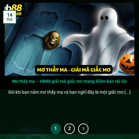
14
Th5
Mơ thấy ma – HB88 giải mã giấc mơ mang điềm báo tài lộc
Đôi khi bạn nằm mơ thấy ma và bạn nghĩ đây là một giấc mơ [...]
1
2