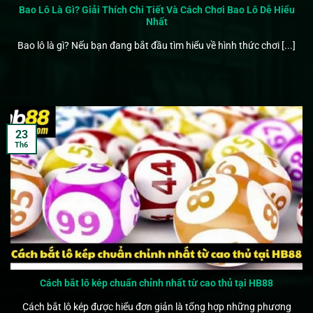
Bao Lô Là Gì? Giải Thích Chi Tiết Và Cách Chơi Bao Lô Dễ Hiểu
Nhất
Bao lô là gì? Nếu bạn đang bắt đầu tìm hiểu về hình thức chơi [...]
23
Th6
Cách bắt lô kép chuẩn chỉnh nhất từ cao thủ tại HB88
Cách bắt lô kép được hiểu đơn giản là tổng hợp những phương