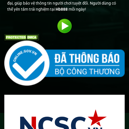
đại, giúp bảo vệ thông tin người chơi tuyệt đối. Người dùng có
thể yên tâm trải nghiệm tại
Hb888
mỗi ngày!