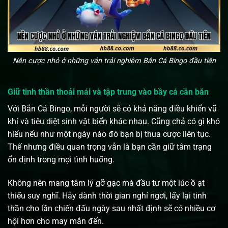
Nên cược nhỏ ở những ván trải nghiệm Bắn Cá Bingo đầu tiên
Giữ tinh thần thoải mái và tập trung vào bầy cá cần bắn
Với Bắn Cá Bingo, mỗi người sẽ có khả năng điều khiển vũ
khí và tiêu diệt sinh vật biển khác nhau. Cũng chả có gì khó
hiểu nếu như một ngày nào đó bạn bị thua cược liên tục.
Thế nhưng điều quan trọng vẫn là bạn cần giữ tâm trạng
ổn định trong mọi tình huống.
Không nên mang tâm lý gỡ gạc mà đầu tư một lúc ồ ạt
thiếu suy nghĩ. Hãy dành thời gian nghỉ ngơi, lấy lại tinh
thần cho lần chiến đấu ngày sau nhất định sẽ có nhiều cơ
hội hơn cho may mắn đến.