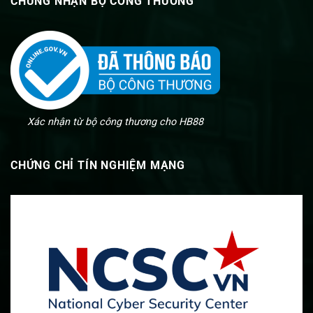
CHỨNG NHẬN BỘ CÔNG THƯƠNG
Xác nhận từ bộ công thương cho HB88
CHỨNG CHỈ TÍN NGHIỆM MẠNG