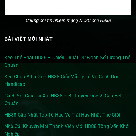
Chứng chỉ tín nhiệm mạng NCSC cho HB88
BÀI VIẾT MỚI NHẤT
Kèo Thẻ Phạt HB88 – Chiến Thuật Dự Đoán Số Lượng Thẻ
Chuẩn
Kèo Châu Á Là Gì – HB88 Giải Mã Tỷ Lệ Và Cách Đọc
Handicap
Cách Soi Cầu Tài Xỉu HB88 – Bí Truyền Đọc Vị Cầu Bệt
Chuẩn
HB88 Cập Nhật Top 10 Hậu Vệ Trái Hay Nhất Thế Giới
Nhà Cái Khuyến Mãi Thành Viên Mới HB88 Tặng Vốn Khởi
Nghiệp