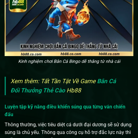
Kinh nghiệm chơi Bắn Cá Bingo dễ thắng từ nhà cái
Xem thêm: Tất Tần Tật Về Game
Bắn Cá
Đổi Thưởng Thẻ Cào
Hb88
Luyện tập kỹ năng điều khiển súng qua từng ván chiến
đấu
Thông thường, việc tiêu diệt cá dưới đại dương sẽ sử dụng
súng là chủ yếu. Thông qua công cụ hỗ trợ đắc lực này thì