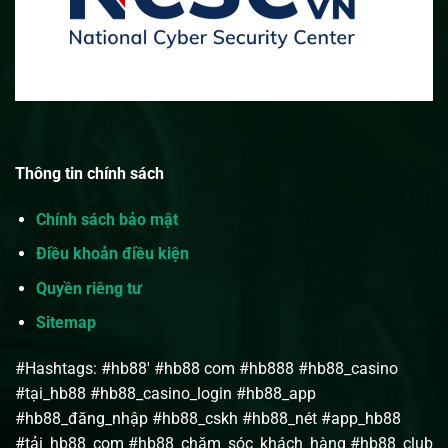
Thông tin chính sách
Chính sách bảo mật
Điều khoản điều kiện
Quyền riêng tư
Sitemap
#Hashtags: #
hb88' #hb88 com #hb888 #hb88_casino
#tại_hb88 #hb88_casino_login #hb88_app
#hb88_đăng_nhập #hb88_cskh #hb88_nét #app_hb88
#tải_hb88_com #hb88_chăm_sóc_khách_hàng #hb88_club