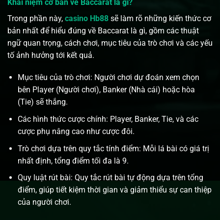
Khái niệm cơ bản về Baccarat là gì?
Trong phần này,
casino Hb88
sẽ làm rõ những kiến thức cơ
bản nhất để hiểu đúng về Baccarat là gì, gồm các thuật
ngữ quan trọng, cách chơi, mục tiêu của trò chơi và các yếu
tố ảnh hưởng tới kết quả.
Mục tiêu của trò chơi:
Người chơi dự đoán xem chọn
bên Player (Người chơi), Banker (Nhà cái) hoặc hòa
(Tie) sẽ thắng.
Các hình thức cược chính:
Player, Banker, Tie, và các
cược phụ nâng cao như cược đôi.
Trò chơi dựa trên quy tắc tính điểm:
Mỗi lá bài có giá trị
nhất định, tổng điểm tối đa là 9.
Quy luật rút bài:
Quy tắc rút bài tự động dựa trên tổng
điểm, giúp tiết kiệm thời gian và giảm thiểu sự can thiệp
của người chơi.