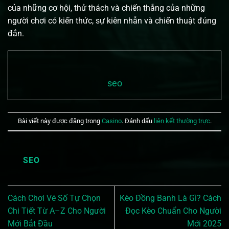
của những cơ hội, thử thách và chiến thắng của những
người chơi có kiến thức, sự kiên nhẫn và chiến thuật đúng
đắn.
seo
Bài viết này được đăng trong
Casino
. Đánh dấu
liên kết thường trực
.
SEO
Cách Chơi Vé Số Tự Chọn
Kèo Đồng Banh Là Gì? Cách
Chi Tiết Từ A–Z Cho Người
Đọc Kèo Chuẩn Cho Người
Mới Bắt Đầu
Mới 2025