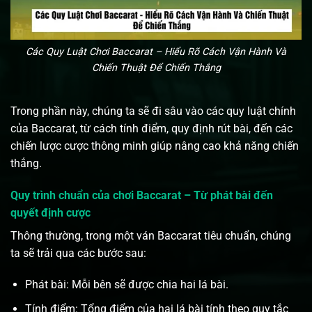
Các Quy Luật Chơi Baccarat – Hiểu Rõ Cách Vận Hành Và
Chiến Thuật Để Chiến Thắng
Trong phần này, chúng ta sẽ đi sâu vào các quy luật chính
của Baccarat, từ cách tính điểm, quy định rút bài, đến các
chiến lược cược thông minh giúp nâng cao khả năng chiến
thắng.
Quy trình chuẩn của chơi Baccarat – Từ phát bài đến
quyết định cược
Thông thường, trong một ván Baccarat tiêu chuẩn, chúng
ta sẽ trải qua các bước sau:
Phát bài:
Mỗi bên sẽ được chia hai lá bài.
Tính điểm:
Tổng điểm của hai lá bài tính theo quy tắc