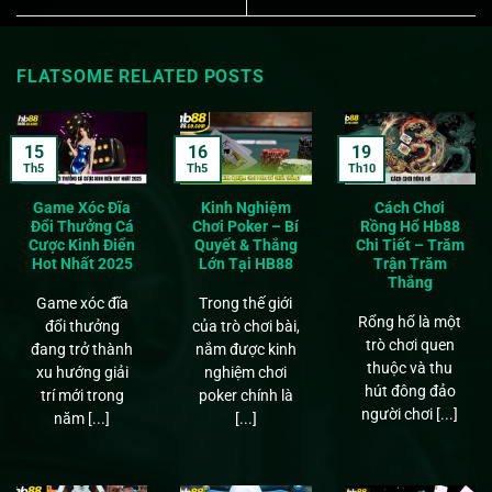
FLATSOME RELATED POSTS
19
15
16
Th10
Th5
Th5
Game Xóc Đĩa
Kinh Nghiệm
Cách Chơi
Đổi Thưởng Cá
Chơi Poker – Bí
Rồng Hổ Hb88
Cược Kinh Điển
Quyết & Thắng
Chi Tiết – Trăm
Hot Nhất 2025
Lớn Tại HB88
Trận Trăm
Thắng
Game xóc đĩa
Trong thế giới
Rổng hổ là một
đổi thưởng
của trò chơi bài,
trò chơi quen
đang trở thành
nắm được kinh
thuộc và thu
xu hướng giải
nghiệm chơi
hút đông đảo
trí mới trong
poker chính là
người chơi [...]
năm [...]
[...]