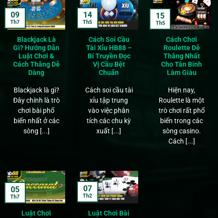
09
14
15
Th7
Th5
Th5
Blackjack Là
Cách Soi Cầu
Cách Chơi
Gì? Hướng Dẫn
Tài Xỉu HB88 –
Roulette Dễ
Luật Chơi &
Bí Truyền Đọc
Thắng Nhất
Cách Thắng Dễ
Vị Cầu Bệt
Cho Tân Binh
Dàng
Chuẩn
Làm Giàu
Blackjack là gì?
Cách soi cầu tài
Hiện nay,
Đây chính là trò
xỉu tập trung
Roulette là một
chơi bài phổ
vào việc phân
trò chơi rất phổ
biến nhất ở các
tích các chu kỳ
biến trong các
sòng [...]
xuất [...]
sòng casino.
Cách [...]
07
05
Th2
Th7
Luật Chơi
Luật Chơi Bài