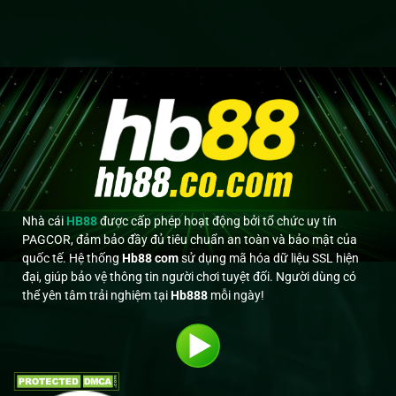
Nhà cái
HB88
được cấp phép hoạt động bởi tổ chức uy tín
PAGCOR, đảm bảo đầy đủ tiêu chuẩn an toàn và bảo mật của
quốc tế. Hệ thống
Hb88 com
sử dụng mã hóa dữ liệu SSL hiện
đại, giúp bảo vệ thông tin người chơi tuyệt đối. Người dùng có
thể yên tâm trải nghiệm tại
Hb888
mỗi ngày!