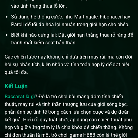
vào tình trạng thua lỗ lớn.
Sử dụng hệ thống cược: như Martingale, Fibonacci hay
Paroli để tối đa hóa lợi nhuận trong giới hạn cho phép.
Biết khi nào dừng lại: Đặt giới hạn thắng thua rõ ràng để
tránh mất kiểm soát bản thân.
Các chiến lược này không chỉ dựa trên may rủi, mà còn đòi
hỏi sự phân tích, kiên nhẫn và tính toán hợp lý để đạt hiệu
quả tối đa.
Kết Luận
Baccarat là gì
? Đó là trò chơi bài mang đậm tính chiến
thuật, may rủi và tinh thần thượng lưu của giới sòng bạc,
phản ánh sự tinh tế trong cách lựa chọn cược và dự đoán
kết quả. Hiểu rõ quy luật chơi, áp dụng các chiến thuật phù
hợp và giữ vững tâm lý là chìa khóa để chiến thắng. Không
chỉ đơn thuần là một trò chơi, game HB88 còn là thế giới