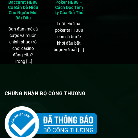
Baccarat HB88
Poker HB88 –
Cơ Bản Dễ Hiểu
Cách Đọc Tâm
Cho Người Mới
Lý Của Đối Thủ
Bắt Đầu
Luật chơi bài
Bạn đam mê cá
poker tại HB88
cược và muốn
com là bước
chinh phục trò
khởi đầu bắt
chơi casino
buộc với bất [...]
đẳng cấp?
Trong [...]
CHỨNG NHẬN BỘ CÔNG THƯƠNG