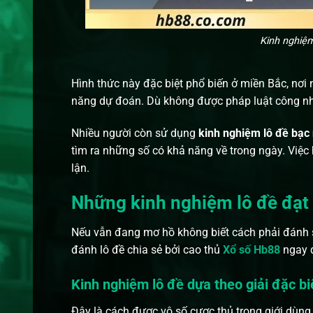
Kinh nghiệm 
Hình thức này đặc biệt phổ biến ở miền Bắc, nơi
năng dự đoán. Dù không được pháp luật công nhận
Nhiều người còn sử dụng
kinh nghiệm lô đề bạc
tìm ra những số có khả năng về trong ngày. Việc h
lận.
Những kinh nghiệm lô đề đạt 
Nếu vẫn đang mơ hồ không biết cách phải đánh s
đánh lô đề chia sẻ bởi cao thủ
Xổ số Hb88
ngay d
Kinh nghiệm lô đề dựa theo giải đặc bi
Đây là cách được vô số cược thủ trong giới dùng