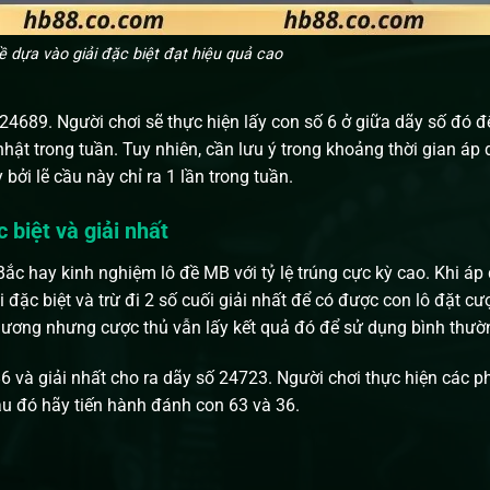
ề dựa vào giải đặc biệt đạt hiệu quả cao
 24689. Người chơi sẽ thực hiện lấy con số 6 ở giữa dãy số đó 
hật trong tuần. Tuy nhiên, cần lưu ý trong khoảng thời gian áp
 bởi lẽ cầu này chỉ ra 1 lần trong tuần.
 biệt và giải nhất
ắc hay kinh nghiệm lô đề MB với tỷ lệ trúng cực kỳ cao. Khi áp
i đặc biệt và trừ đi 2 số cuối giải nhất để có được con lô đặt c
c dương nhưng cược thủ vẫn lấy kết quả đó để sử dụng bình thườ
86 và giải nhất cho ra dãy số 24723. Người chơi thực hiện các p
au đó hãy tiến hành đánh con 63 và 36.