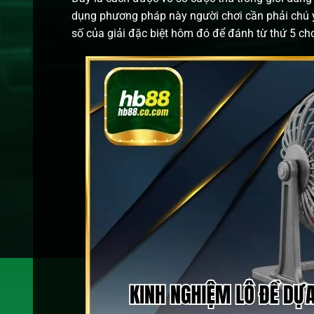
dụng phương pháp này người chơi cần phải chú ý 
số của giải đặc biệt hôm đó để đánh từ thứ 5 ch