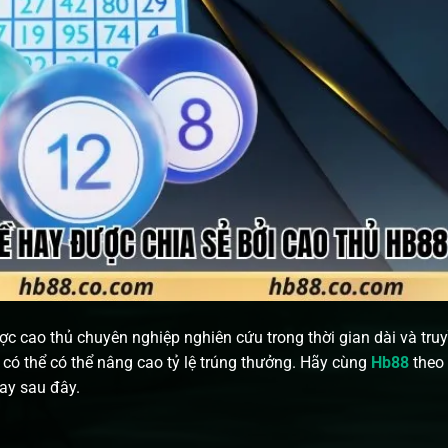
c cao thủ chuyên nghiệp nghiên cứu trong thời gian dài và truyề
 có thể có thể nâng cao tỷ lệ trúng thưởng. Hãy cùng
Hb88
theo 
ay sau đây.