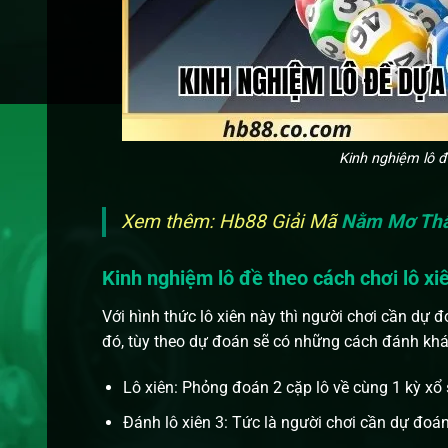
Kinh nghiệm lô đ
Xem thêm: Hb88 Giải Mã
Nằm Mơ Thấ
Kinh nghiệm lô đề theo cách chơi lô xi
Với hình thức lô xiên này thì người chơi cần dự 
đó, tùy theo dự đoán sẽ có những cách đánh kh
Lô xiên: Phỏng đoán 2 cặp lô về cùng 1 kỳ xổ 
Đánh lô xiên 3: Tức là người chơi cần dự đoán