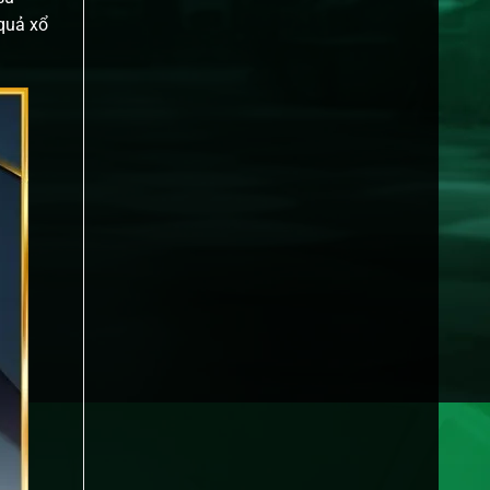
 quả xổ