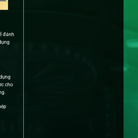
để đánh
 dụng
 dụng
ược cho
ng.
hép