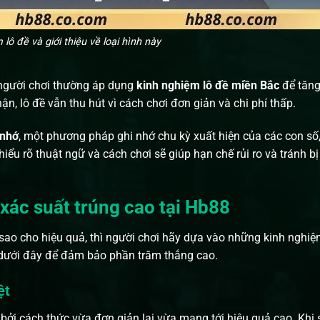
lô đề và giới thiệu về loại hình này
 người chơi thường áp dụng
kinh nghiệm lô đề miền Bắc
để tăng
, lô đề vẫn thu hút vì cách chơi đơn giản và chi phí thấp.
 nhớ
, một phương pháp ghi nhớ chu kỳ xuất hiện của các con s
iểu rõ thuật ngữ và cách chơi sẽ giúp hạn chế rủi ro và tránh bị
xác suất trúng cao tại Hb88
ao cho hiệu quả, thì người chơi hãy dựa vào những kinh nghi
ưới đây để đảm bảo phần trăm thắng cao.
ệt
 bởi cách thức vừa đơn giản lại vừa mang tới hiệu quả cao. Khi 