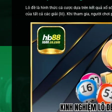
Lô đề là hình thức cá cược dựa trên kết quả xổ s
của tất cả các giải (lô). Khi tham gia, người chơ