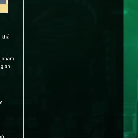
 khả
ố, nhằm
 gian
ệm
sử